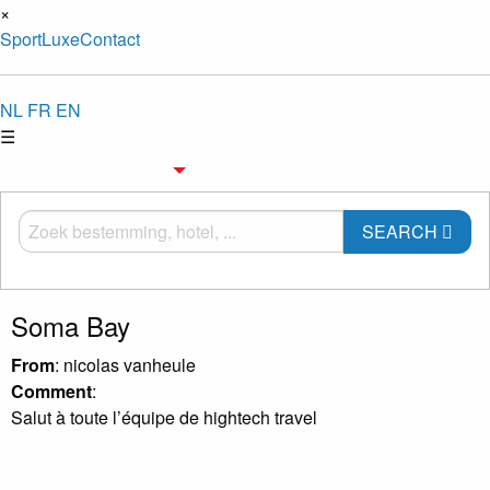
×
Sport
Luxe
Contact
NL
FR
EN
☰
Choose destination
Sport
SEARCH
Soma Bay
From
: nicolas vanheule
Comment
:
Salut à toute l’équipe de hightech travel