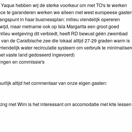
n El Yaque hebben wij de sterke voorkeur om met TO's te werken
ance te garanderen werken we alleen met west europeese gaste
gangspunt in haar businessplan: milieu viendelijk opereren
dwijd, maar metname ook op Isla Margarita een groot goed
milieu wetgeving dit verbiedt, heeft RD bewust géén zwembad
r van de Caraibische zee die lokaal altijd 27-29 graden warm is
vriendelijk water recirculatie systeem om verbruik te minimalise
 het vaste land gedoseerd ingevoerd)
eringen en commissie's
urlijk altijd het commentaar van onze eigen gasten:
g met Wim is het interessant om accomodatie met kite lessen