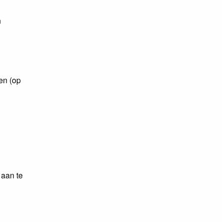
n
ren (op
 aan te