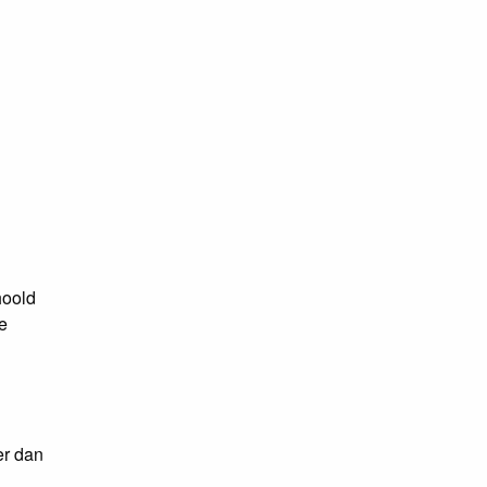
hoold
e
er dan