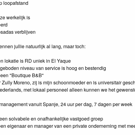
op loopafstand
ze werkelijk is
eerd
posadas verblijven
en jullie natuurlijk al lang, maar toch:
en lokatie is RD uniek in El Yaque
t geboden niveau van service is hoog en bestendig
ot een "Boutique B&B"
r Zully Moreno, zij is mijn schoonmoeder en is universitair gesc
ederlands, met lokaal personeel alleen kunnen we het gewenst
n
 management vanuit Spanje, 24 uur per dag, 7 dagen per week
een solvabele en onafhankelijke vastgoed groep
een eigenaar en manager van een private onderneming met me