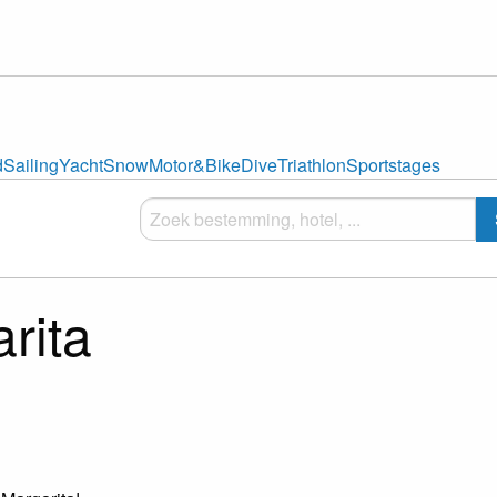
d
Sailing
Yacht
Snow
Motor&Bike
Dive
Triathlon
Sportstages
rita