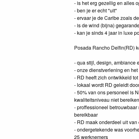
- is het erg gezellig en alles 
- ben je er echt "uit"
- ervaar je de Caribe zoals de
- is de wind (bijna) gegarand
- kan je sinds 4 jaar in luxe 
Posada Rancho Delfin(RD) kenn
- qua stijl, design, ambiance 
- onze dienstverlening en he
- RD heeft zich ontwikkeld t
- lokaal wordt RD geleidt doo
- 50% van ons personeel is N
kwaliteitsniveau niet bereike
- proffessioneel betrouwbaar
bereikbaar
- RD maak onderdeel uit van 
- ondergetekende was voorh
25 werknemers