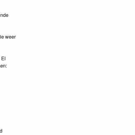
ende
lie weer
 El
ken:
nd