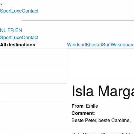
×
Sport
Luxe
Contact
NL
FR
EN
Sport
Luxe
Contact
All destinations
Windsurf
Kitesurf
Surf
Wakeboar
Europe
Africa
Isla Marga
Asia
From
: Emile
Oceania
Comment
:
Beste Peter, beste Caroline,
North America