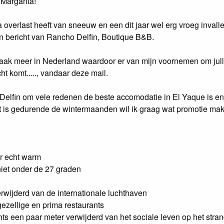
Margarita!
 overlast heeft van sneeuw en een dit jaar wel erg vroeg invall
een bericht van Rancho Delfin, Boutique B&B.
o vaak meer in Nederland waardoor er van mijn voornemen om jul
ht komt....., vandaar deze mail.
 Delfin om vele redenen de beste accomodatie in El Yaque is en
is gedurende de wintermaanden wil ik graag wat promotie ma
er echt warm
niet onder de 27 graden
erwijderd van de internationale luchthaven
ezellige en prima restaurants
chts een paar meter verwijderd van het sociale leven op het stra