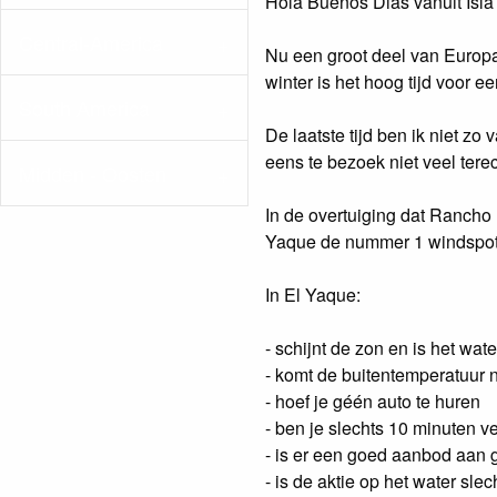
Hola Buenos Dias vanuit Isla 
Central-America
Nu een groot deel van Europa
winter is het hoog tijd voor 
South America
De laatste tijd ben ik niet z
eens te bezoek niet veel terec
Midden - Oosten
In de overtuiging dat Rancho
Yaque de nummer 1 windspot 
In El Yaque:
- schijnt de zon en is het wat
- komt de buitentemperatuur 
- hoef je géén auto te huren
- ben je slechts 10 minuten v
- is er een goed aanbod aan g
- is de aktie op het water sle