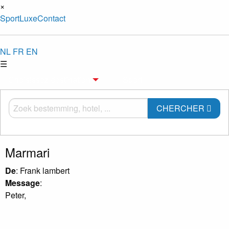
×
Sport
Luxe
Contact
NL
FR
EN
☰
Choisissez destination
Sport
CHERCHER
Marmari
De
: Frank lambert
Message
:
Peter,