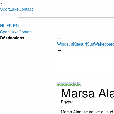
×
Sport
Luxe
Contact
NL
FR
EN
Sport
Luxe
Contact
Déstinations
←
Windsurf
Kitesurf
Surf
Wakeboar
→
Europe
Afrique
Marsa Al
Asie
Egypte
Oceanie
Marsa Alam se trouve au sud d