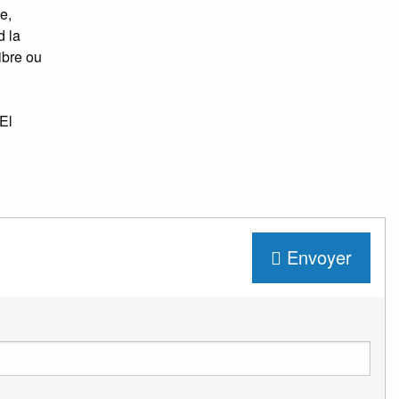
e,
d la
ibre ou
'El
Envoyer