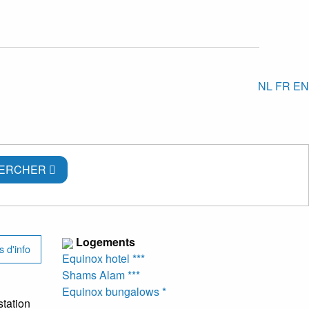
NL
FR
EN
ERCHER
Logements
 d'info
Equinox hotel ***
Shams Alam ***
Equinox bungalows *
station