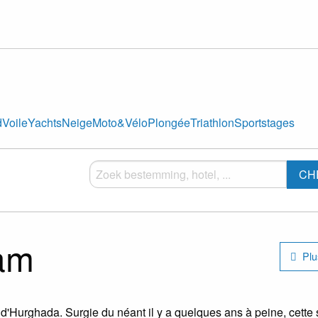
d
Voile
Yachts
Neige
Moto&Vélo
Plongée
Triathlon
Sportstages
CH
am
Plus
'Hurghada. Surgie du néant il y a quelques ans à peine, cette 