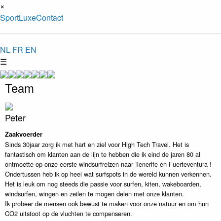
×
Sport
Luxe
Contact
NL
FR
EN
☰
Team
Peter
Zaakvoerder
Sinds 30jaar zorg ik met hart en ziel voor High Tech Travel. Het is
fantastisch om klanten aan de lijn te hebben die ik eind de jaren 80 al
ontmoette op onze eerste windsurfreizen naar Tenerife en Fuerteventura !
Ondertussen heb ik op heel wat surfspots in de wereld kunnen verkennen.
Het is leuk om nog steeds die passie voor surfen, kiten, wakeboarden,
windsurfen, wingen en zeilen te mogen delen met onze klanten.
Ik probeer de mensen ook bewust te maken voor onze natuur en om hun
CO2 uitstoot op de vluchten te compenseren.