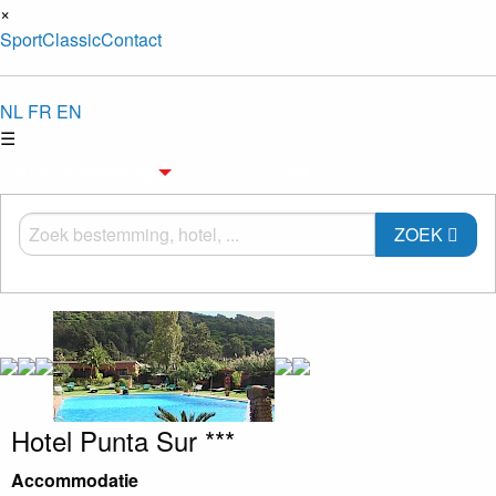
×
Sport
Classic
Contact
NL
FR
EN
☰
Kies bestemming
Sport
ZOEK
Hotel Punta Sur ***
Accommodatie